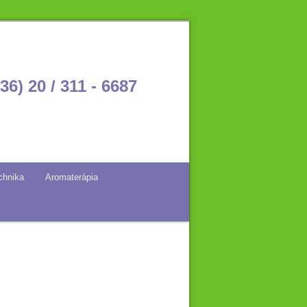
36) 20 / 311 - 6687
chnika
Aromaterápia