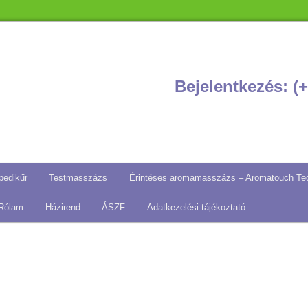
Bejelentkezés: (+
pedikűr
Testmasszázs
Érintéses aromamasszázs – Aromatouch Te
Rólam
Házirend
ÁSZF
Adatkezelési tájékoztató