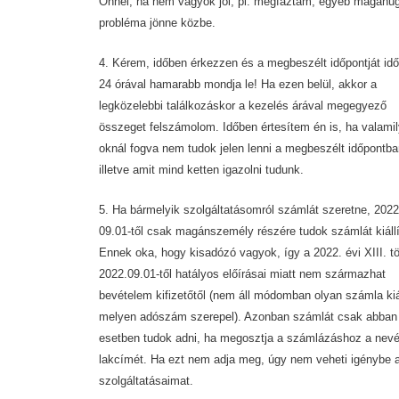
Önnel, ha nem vagyok jól, pl. megfáztam, egyéb magánüg
probléma jönne közbe.
4. Kérem, időben érkezzen és a megbeszélt időpontját id
24 órával hamarabb mondja le! Ha ezen belül, akkor a
legközelebbi találkozáskor a kezelés árával megegyező
összeget felszámolom. Időben értesítem én is, ha valami
oknál fogva nem tudok jelen lenni a megbeszélt időpontba
illetve amit mind ketten igazolni tudunk.
5. Ha bármelyik szolgáltatásomról számlát szeretne, 2022
09.01-től csak magánszemély részére tudok számlát kiállí
Ennek oka, hogy kisadózó vagyok, így a 2022. évi XIII. t
2022.09.01-től hatályos előírásai miatt nem származhat
bevételem kifizetőtől (nem áll módomban olyan számla kiá
melyen adószám szerepel). Azonban számlát csak abban
esetben tudok adni, ha megosztja a számlázáshoz a nevé
lakcímét. Ha ezt nem adja meg, úgy nem veheti igénybe 
szolgáltatásaimat.