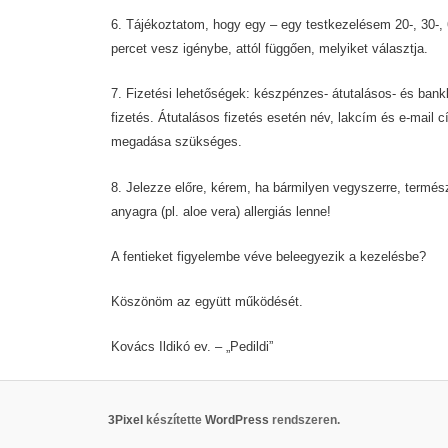
6. Tájékoztatom, hogy egy – egy testkezelésem 20-, 30-, 
percet vesz igénybe, attól függően, melyiket választja.
7. Fizetési lehetőségek: készpénzes- átutalásos- és bank
fizetés. Átutalásos fizetés esetén név, lakcím és e-mail 
megadása szükséges.
8. Jelezze előre, kérem, ha bármilyen vegyszerre, termés
anyagra (pl. aloe vera) allergiás lenne!
A fentieket figyelembe véve beleegyezik a kezelésbe?
Köszönöm az együtt működését.
Kovács Ildikó ev. – „Pedildi”
3Pixel
készítette
WordPress
rendszeren.