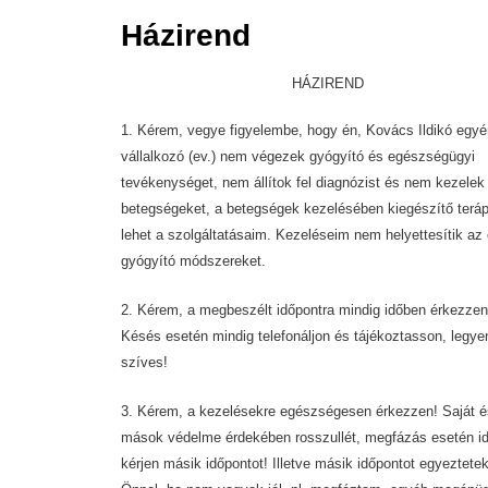
Házirend
HÁZIREND
1. Kérem, vegye figyelembe, hogy én, Kovács Ildikó egyé
vállalkozó (ev.) nem végezek gyógyító és egészségügyi
tevékenységet, nem állítok fel diagnózist és nem kezelek
betegségeket, a betegségek kezelésében kiegészítő teráp
lehet a szolgáltatásaim. Kezeléseim nem helyettesítik az 
gyógyító módszereket.
2. Kérem, a megbeszélt időpontra mindig időben érkezzen
Késés esetén mindig telefonáljon és tájékoztasson, legye
szíves!
3. Kérem, a kezelésekre egészségesen érkezzen! Saját é
mások védelme érdekében rosszullét, megfázás esetén i
kérjen másik időpontot! Illetve másik időpontot egyeztete